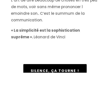
L’art de dire beaucoup de choses en très peu
de mots, voir sans même prononcer l
emoindre son.. C’est le summum de la
communication.
« La simplicité est la sophistication
suprême ».
Léonard de Vinci
SILENCE, ÇA TOURNE !
Plan de Site